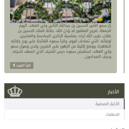
زار سمو الأمير الحسين بن عبدالله الثاني ولي العهد، اليوم
الجمعة، ضريح المغفور له بإذن الله، جلالة الملك الحسين بن
طلال، طيب الله ثراه، بمناسبة الذكرى السادسة والعشرين
لوفاته، التي تصادف اليوم. وقرأ سموه الفاتحة على روح جلالته
الطاهرة، ووضع إكليلا من الزهور على الضريح. ولدى وصول سمو
ولي العهد، استعرض سموه حرس الشرف الذي اصطف لتحيته،
وعزف الصداحون...
اقرأ المزيد
الأخبار
الأخبار الصحفية
الخطابات