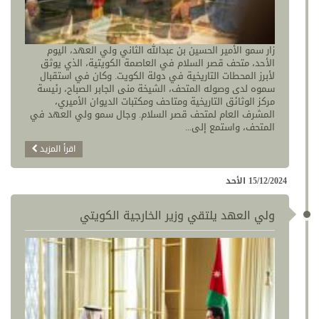
زار سمو الأمير الحسين بن عبدالله الثاني ولي العهد، اليوم
الأحد، متحف قصر السلام في العاصمة الكويتية، الذي يوثق
لأبرز المحطات التاريخية في دولة الكويت. وكان في استقبال
سموه لدى وصوله المتحف، الشيخة منى الجابر الصباح، رئيسة
مركز الوثائق التاريخية ومتاحف ومكتبات الديوان الأميري،
المشرف العام لمتحف قصر السلام. وجال سمو ولي العهد في
المتحف، واستمع إلى...
اقرأ المزيد
15/12/2024 الأحد
ولي العهد يلتقي وزير الخارجية الكويتي