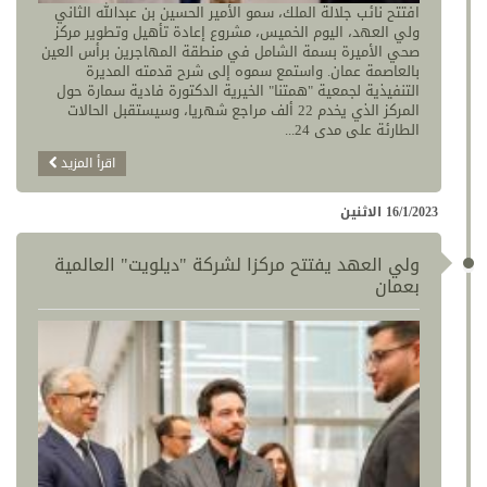
افتتح نائب جلالة الملك، سمو الأمير الحسين بن عبدالله الثاني
ولي العهد، اليوم الخميس، مشروع إعادة تأهيل وتطوير مركز
صحي الأميرة بسمة الشامل في منطقة المهاجرين برأس العين
بالعاصمة عمان. واستمع سموه إلى شرح قدمته المديرة
التنفيذية لجمعية "همتنا" الخيرية الدكتورة فادية سمارة حول
المركز الذي يخدم 22 ألف مراجع شهريا، وسيستقبل الحالات
الطارئة على مدى 24...
اقرأ المزيد
16/1/2023 الاثنين
ولي العهد يفتتح مركزا لشركة "ديلويت" العالمية
بعمان