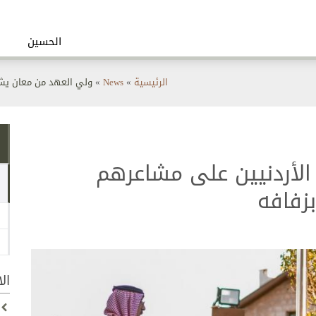
الحسين
أنت
الرئيسية
»
News
»
ولي العهد من معان يشك
هنا
لأردنيين على مشاعرهم
زفافه
ال