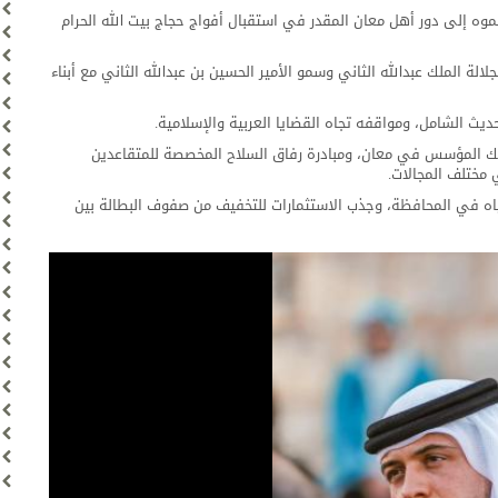
 إلى دور أهل معان المقدر في استقبال أفواج حجاج بيت الله الحرام
لة الملك عبدالله الثاني وسمو الأمير الحسين بن عبدالله الثاني مع أبناء
يث الشامل، ومواقفه تجاه القضايا العربية والإسلامية.
لك المؤسس في معان، ومبادرة رفاق السلاح المخصصة للمتقاعدين
ي مختلف المجالات.
اه في المحافظة، وجذب الاستثمارات للتخفيف من صفوف البطالة بين