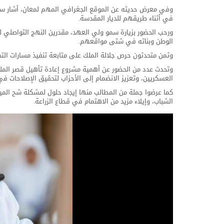
وفي معرض حديثه عن الموقع الجغرافي المهم لمعان، أشار سموه
في أثناء طريقهم للديار المقدسة.
ورحب الحضور بزيارة سمو ولي العهد، مقدرين النهج التواصلي لجلا
الوطن وبناته في شتى مواقعهم.
وثمن متحدثون حرص جلالة الملك على متابعة تنفيذ مسارات التحد
وتحدث عدد من الحضور عن أهمية مشروع إعادة تأهيل قصر الم
العسكريين، وتعزيز الانضمام إلى الأحزاب لتحقيق الإصلاحات ف
كما عرضوا جملة من المطالب منها إيجاد حلول لمشكلة شح المي
الشباب، وإيلاء مزيد من الاهتمام في قطاع الزراعة.