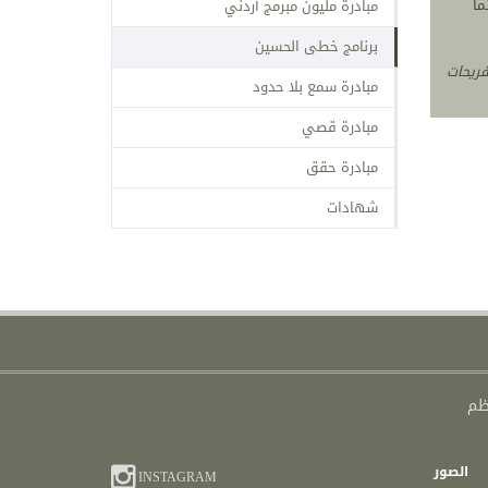
ما
مبادرة ثمينة ومهمة لانها تتعلق بأرواح لاعبينا وشبابنا الحريصين عل
مبادرة مليون مبرمج أردني
ودور المعالج الرياضي المؤهل
برنامج خطى الحسين
فريحات
مبادرة سمع بلا حدود
مبادرة قصي
مبادرة حقق
شهادات
الصور
INSTAGRAM