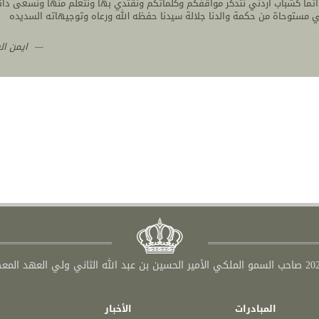
ئما كشباب اردني نتذكر مواقفكم وكلماتكم ونقتدي بها ونتعلم منها ونسعى دائ
ايمن ال
المبادرات
الأخبار