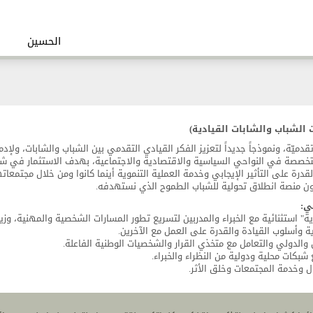
الحسين
 الشباب والشابات القيادية)
دميّة، ونموذجاً جديداً لتعزيز الفكر القيادي التقدمي بين الشباب والشابات، ولإد
صصة في النواحي السياسية والاقتصادية والاجتماعية، بهدف الاستثمار في شب
درة على التأثير الإيجابي وخدمة العملية التنموية أينما كانوا ومن خلال مجتمعات
ون منصة انطلاق تحولية للشباب الطموح الذي نستهدفه.
ي:
استثنائية مع الخبراء والمدربين لتسريع تطور المسارات الشخصية والمهنية، وزي
 وأسلوب القيادة والقدرة على العمل مع الآخرين.
الدولي والتعامل مع متخذي القرار والشخصيات الوطنية الفاعلة.
بكات محلية ودولية من النظراء والخبراء.
ل وخدمة المجتمعات وخلق الأثر.