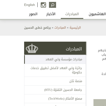
English
الهاشميون
المبادرات
الأخبار
الصور
أنت
الرئيسية
»
المبادرات
»
برنامج خطى الحسين
هنا
المبادرات
ماجهم
اب
هم.
مبادرات مؤسسة ولي العهد
جائزة ولي العهد لأفضل تطبيق خدمات
حكوميّة
ادة
منصة نَحْن
جامعة الحسين التقنيّة (HTU)
مصنع الأفكار (TechWorks)