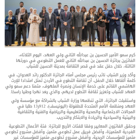
كرم سمو الأمير الحسين بن عبدﷲ الثاني ولي العهد، اليوم الثلاثاء،
الفائزين بجائزة الحسين بن عبدﷲ الثاني للعمل التطوعي في دورتها
الثالثة، خلال حفل عقد في قصر الثقافة بمدينة الحسين للشباب.
وأكد وزير الشباب نائب رئيس مجلس أمناء الجائزة الدكتور رائد العدوان، في
كلمة ألقاها خلال الحفل، أن ثقافة التطوع في الأردن تمثل امتدادا للإرث
الهاشمي القائم على خدمة الإنسان ونصرة الملهوف، مثمنا دعم سمو ولي
العهد للشباب وتعزيز ثقافة التطوع لديهم، والذي يعد نهجا وطنيا راسخا.
واستقبلت الجائزة، التي تنظمها وزارة الشباب بالشراكة مع مؤسسة ولي
العهد ومنظمة الأمم المتحدة للطفولة (اليونيسف)، 912ر13 طلبا في
المجالات الاجتماعية والصحية والتعليمية والرياضية والفنية والثقافية
والبيئية والسياحية والريادة والابتكار والتدريب.
وحقق الفائزون المعايير وفقا للفئات الأربع للجائزة: فئة الأعمال التطوعية
الفردية المتميزة، وأفضل فريق عمل تطوعي متميز، وأفضل مشروع تطوعي
متميز للمؤسسات الربحية، وأفضل مشروع تطوعي متميز للمؤسسات غير