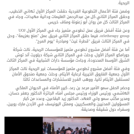
الربحية.
وضمن فئة الأعمال التطوعية الفردية حققت المركز الأول تهاني الخطيب،
وحقق المركز الثاني كل من عبدالرحمن العليمات ودانية مهيدات، وجاء في
المركز الثالث كل من روان أبو زعنونة ومناف خريس.
وعن فئة أفضل فريق عمل تطوعي متميز جاء في المركز الأول UOJ
teletherapy group، فيما حقق المركز الثاني فريق عمل "صنع بعزيمة"، وحل
في المركز الثالث فريق "قطرة غيث" ومبادرة "يوم المرح".
أما عن فئة أفضل مشروع تطوعي متميز للمؤسسات الربحية، نالت شركة
جورامكو المركز الأول، وحلت في المركز الثاني شركة ديلويت آند توش
الشرق الأوسط المحدودة، وجاءت مؤسسة دارات الشبابية في المركز الثالث.
وفي فئة أفضل مشروع تطوعي متميز للمؤسسات غير الربحية نالت المركز
الأول جمعية الفاروق الخيرية لرعاية الأيتام، وحلت جمعية صندوق الأمان
لمستقبل الأيتام ثانيا، ووهب الفرح للاستشارات والمساعدات ثالثا.
وحضر الحفل سمو الأمير مرعد بن رعد، كبير الأمناء في الديوان الملكي
الهاشمي، ورئيس الوزراء ورئيس مجلس أمناء الجائزة الدكتور جعفر حسان،
ومدير مكتب سمو ولي العهد، الدكتور زيد البقاعين، وعدد من كبار
المسؤولين المدنيين والعسكريين، وممثل اليونيسف في الأردن مارك روبين،
وسفراء دول شقيقة وصديقة.