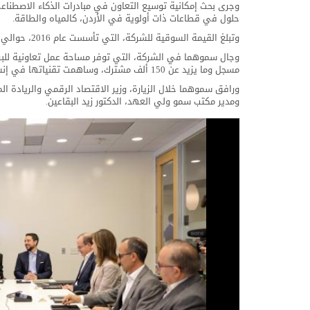
وجرى بحث إمكانية توسيع التعاون في مبادرات الذكاء الاصطناعي
حلول في قطاعات ذات أولوية في الأردن، كالمياه والطاقة.
وتبلغ القيمة السوقية للشركة، التي تأسست عام 2016، حوالي 9 مليارات دولار، وتعمل على بناء تطبيقات متكاملة للذكاء الاصطناعي.
مسجل وما يزيد عن 150 ألف مشترك، وساهمت تقنياتها في إنشاء أكثر من مليوني تطبيق.
ورافق سموهما خلال الزيارة، وزير الاقتصاد الرقمي والريادة 
ومدير مكتب سمو ولي العهد، الدكتور زيد البقاعين.