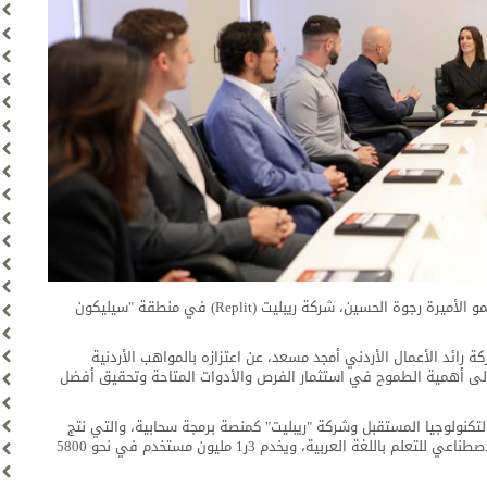
زار سمو الأمير الحسين بن عبدﷲ الثاني ولي العهد، ترافقه سمو الأميرة رجوة الحسين، شركة ريبليت (Replit) في منطقة "سيليكون
ائد الأعمال الأردني أمجد مسعد، عن اعتزازه بالمواهب الأردنية
إلى أهمية الطموح في استثمار الفرص والأدوات المتاحة وتحقيق أفضل
كنولوجيا المستقبل وشركة "ريبليت" كمنصة برمجة سحابية، والتي نتج
عنها إطلاق مشروع سراج، وهو مساعد مدعوم بتقنيات الذكاء الاصطناعي للتعلم باللغة العربية، ويخدم 3ر1 مليون مستخدم في نحو 5800