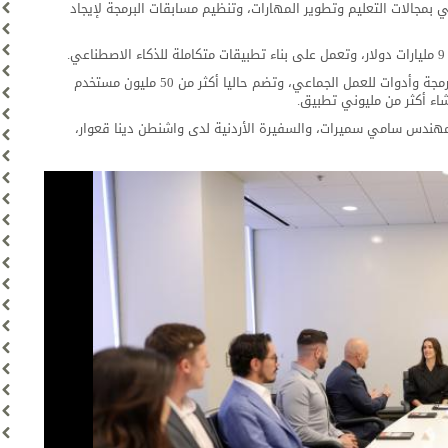
 بمجالات التعليم وتطوير المهارات، وتنظيم مسابقات البرمجة لإيجاد
وجال سموهما في الشركة، التي توفر مساحة عمل تعاونية للبرمجة وأدوات للعمل الجماعي، وتضم حاليا أكثر من 50 مليون مستخدم
المهندس سامي سميرات، والسفيرة الأردنية لدى واشنطن دينا قعوار،