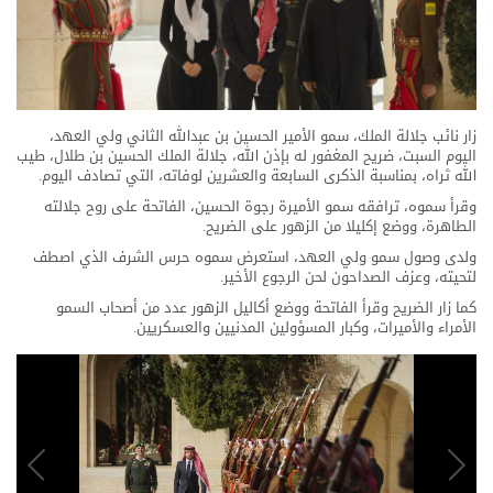
زار نائب جلالة الملك، سمو الأمير الحسين بن عبدﷲ الثاني ولي العهد،
اليوم السبت، ضريح المغفور له بإذن ﷲ، جلالة الملك الحسين بن طلال، طيب
ﷲ ثراه، بمناسبة الذكرى السابعة والعشرين لوفاته، التي تصادف اليوم.
وقرأ سموه، ترافقه سمو الأميرة رجوة الحسين، الفاتحة على روح جلالته
الطاهرة، ووضع إكليلا من الزهور على الضريح.
ولدى وصول سمو ولي العهد، استعرض سموه حرس الشرف الذي اصطف
لتحيته، وعزف الصداحون لحن الرجوع الأخير.
كما زار الضريح وقرأ الفاتحة ووضع أكاليل الزهور عدد من أصحاب السمو
الأمراء والأميرات، وكبار المسؤولين المدنيين والعسكريين.